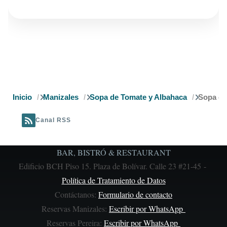
Ruta
Inicio
Manizales
Sopa de Tomate y Albahaca
Sopa de
de
Canal RSS
navegación
BAR, BISTRÓ & RESTAURANT
Edificio BCH Piso 15. Plaza de Bolívar. Calle 23 #21-45 -
Política de Tratamiento de Datos
Contáctanos:
Formulario de contacto
Reservas Manizales:
Escribir por WhatsApp
Reservas Pereira:
Escribir por WhatsApp