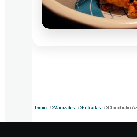
Inicio
Manizales
Entradas
Chinchulín A
Ruta
de