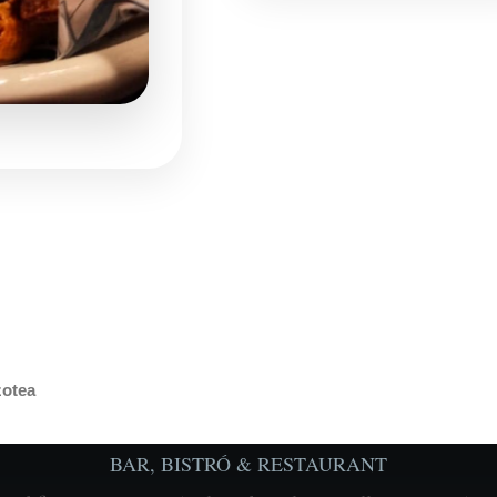
zotea
BAR, BISTRÓ & RESTAURANT