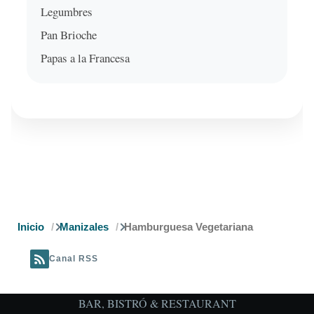
Legumbres
Pan Brioche
Papas a la Francesa
Ruta
Inicio
Manizales
Hamburguesa Vegetariana
de
Canal RSS
navegación
BAR, BISTRÓ & RESTAURANT