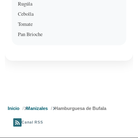
Rugúla
Cebolla
Tomate
Pan Brioche
Ruta
Inicio
Manizales
Hamburguesa de Bufala
de
Canal RSS
navegación