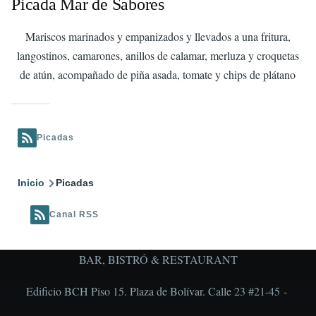
Picada Mar de Sabores
Mariscos marinados y empanizados y llevados a una fritura,
langostinos, camarones, anillos de calamar, merluza y croquetas
de atún, acompañado de piña asada, tomate y chips de plátano
Picadas
Ruta
Inicio
Picadas
de
Canal RSS
navegación
BAR, BISTRÓ & RESTAURANT
Edificio BCH Piso 15. Plaza de Bolívar. Calle 23 #21-45 -