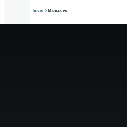
Inicio
Manizales
Ruta
de
navegación