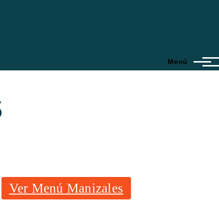
Menú
s
Ver Menú Manizales