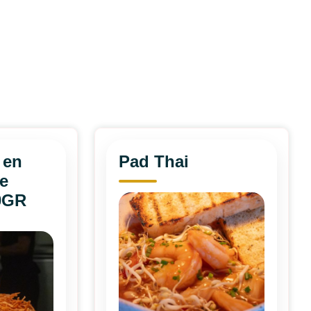
 en
Pad Thai
e
0GR