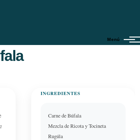
Menú
fala
INGREDIENTES
e
Carne de Búfala
Mezcla de Ricota y Tocineta
e
Rugúla